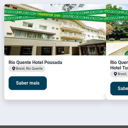
Rio Quente Hotel Pousada
Rio Que
Hotel Tu
Brasil, Rio Quente
Brasil,
Saber mais
Sabe