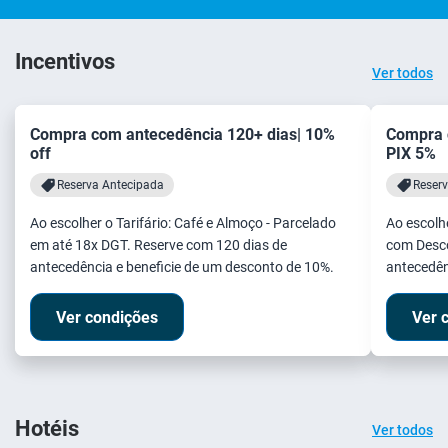
Incentivos
Ver todos
Compra com antecedência 120+ dias| 10%
Compra 
off
PIX 5%
Reserva Antecipada
Reser
Ao escolher o Tarifário: Café e Almoço - Parcelado
Ao escolhe
em até 18x DGT. Reserve com 120 dias de
com Desco
antecedência e beneficie de um desconto de 10%.
antecedên
Ver condições
Ver 
Hotéis
Ver todos