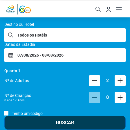
Rio Quente Resorts
Destino ou Hotel
Datas da Estadia
Quarto
1
2
Nº de Adultos
Nº de Crianças
0
0 aos
17
Anos
Tenho um código
BUSCAR