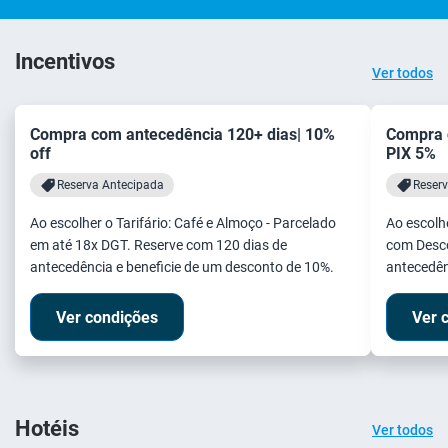
Incentivos
Ver todos
Compra com antecedência 120+ dias| 10%
Compra 
off
PIX 5%
Reserva Antecipada
Reser
Ao escolher o Tarifário: Café e Almoço - Parcelado
Ao escolhe
em até 18x DGT. Reserve com 120 dias de
com Desco
antecedência e beneficie de um desconto de 10%.
antecedên
Ver condições
Ver 
Hotéis
Ver todos