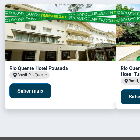
Rio Quente Hotel Pousada
Rio Que
Hotel Tu
Brasil, Rio Quente
Brasil,
Saber mais
Sabe