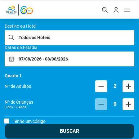
Rio Quente Resorts
Destino ou Hotel
Datas da Estadia
Quarto
1
2
Nº de Adultos
Nº de Crianças
0
0 aos
17
Anos
Tenho um código
BUSCAR