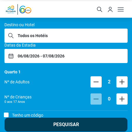
Rio Quente Resorts
Destino ou Hotel
Datas da Estadia
Quarto
1
2
Nº de Adultos
Nº de Crianças
0
0 aos
17
Anos
Tenho um código
PESQUISAR