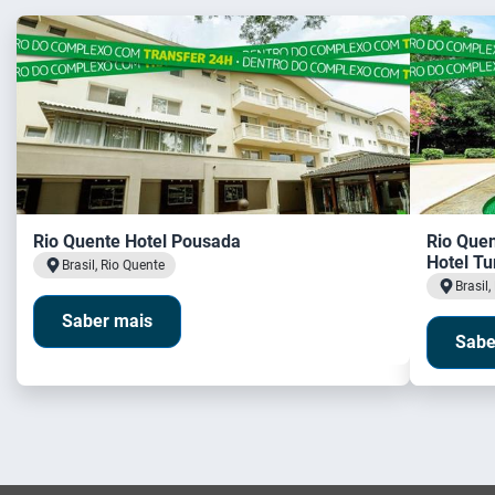
Rio Quente Hotel Pousada
Rio Que
Hotel Tu
Brasil, Rio Quente
Brasil,
Saber mais
Sabe