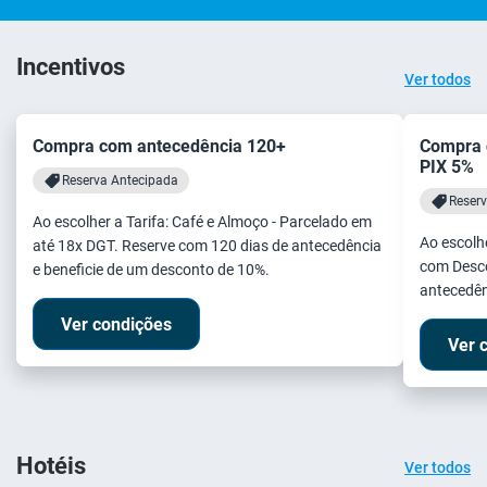
Incentivos
Ver todos
Compra com antecedência 120+
Compra 
PIX 5%
Reserva Antecipada
Reser
Ao escolher a Tarifa: Café e Almoço - Parcelado em
Ao escolhe
até 18x DGT. Reserve com 120 dias de antecedência
com Desco
e beneficie de um desconto de 10%.
antecedên
Ver condições
Ver 
Hotéis
Ver todos