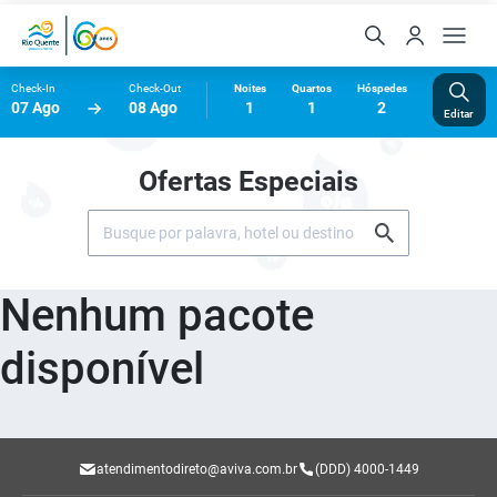
Check-In
Check-Out
Noites
Quartos
Hóspedes
07 Ago
08 Ago
1
1
2
Editar
Ofertas Especiais
Nenhum pacote
disponível
atendimentodireto@aviva.com.br
(DDD) 4000-1449