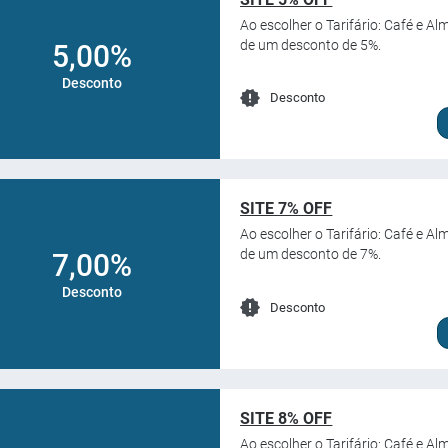
Ao escolher o Tarifário: Café e A
de um desconto de 5%.
5,00%
Desconto
Desconto
SITE 7% OFF
Ao escolher o Tarifário: Café e A
de um desconto de 7%.
7,00%
Desconto
Desconto
SITE 8% OFF
Ao escolher o Tarifário: Café e A