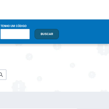
TENHO UM CÓDIGO
BUSCAR