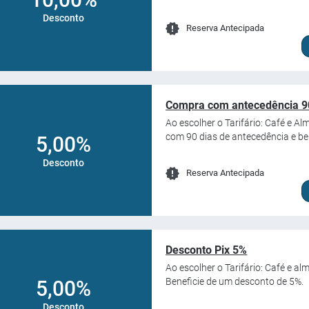
Desconto
Reserva Antecipada
Compra com antecedência 90 
Ao escolher o Tarifário: Café e A
com 90 dias de antecedência e be
5,00%
Desconto
Reserva Antecipada
Desconto Pix 5%
Ao escolher o Tarifário: Café e a
Beneficie de um desconto de 5%.
5,00%
Desconto