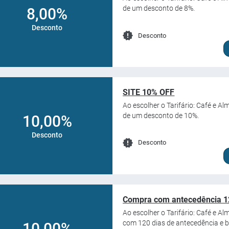
de um desconto de 8%.
8,00%
Desconto
Desconto
SITE 10% OFF
Ao escolher o Tarifário: Café e A
de um desconto de 10%.
10,00%
Desconto
Desconto
Compra com antecedência 12
Ao escolher o Tarifário: Café e A
com 120 dias de antecedência e b
10,00%