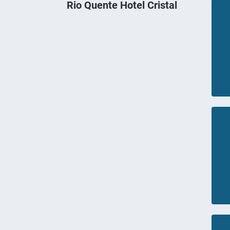
Rio Quente Hotel Cristal