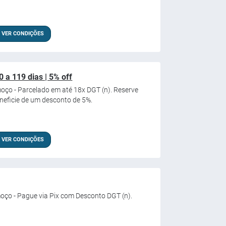
VER CONDIÇÕES
a 119 dias | 5% off
lmoço - Parcelado em até 18x DGT (n). Reserve
neficie de um desconto de 5%.
VER CONDIÇÕES
lmoço - Pague via Pix com Desconto DGT (n).