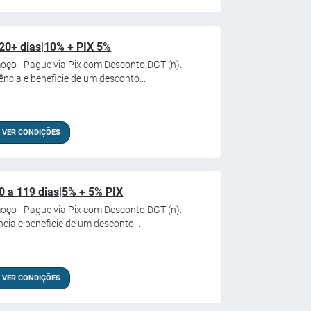
20+ dias|10% + PIX 5%
lmoço - Pague via Pix com Desconto DGT (n).
ncia e beneficie de um desconto...
VER CONDIÇÕES
 a 119 dias|5% + 5% PIX
lmoço - Pague via Pix com Desconto DGT (n).
cia e beneficie de um desconto...
VER CONDIÇÕES