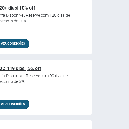
0+ dias| 10% off
rifa Disponivel. Reserve com 120 dias de
esconto de 10%.
VER CONDIÇÕES
a 119 dias | 5% off
rifa Disponivel. Reserve com 90 dias de
esconto de 5%.
VER CONDIÇÕES