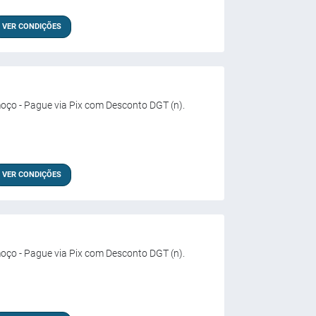
VER CONDIÇÕES
lmoço - Pague via Pix com Desconto DGT (n).
VER CONDIÇÕES
lmoço - Pague via Pix com Desconto DGT (n).