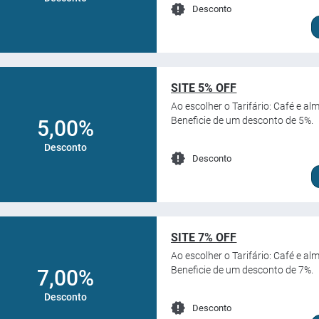
Desconto
SITE 5% OFF
Ao escolher o Tarifário: Café e a
Beneficie de um desconto de 5%.
5,00%
Desconto
Desconto
SITE 7% OFF
Ao escolher o Tarifário: Café e a
Beneficie de um desconto de 7%.
7,00%
Desconto
Desconto