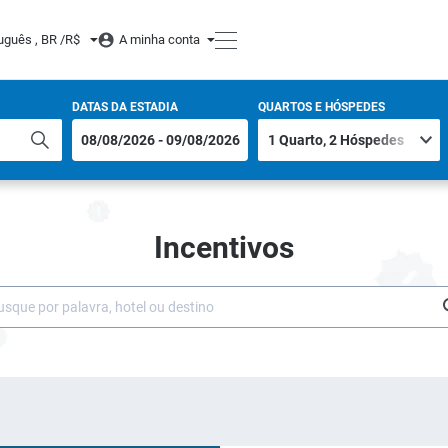
uguês , BR /
R$
A minha conta
DATAS DA ESTADIA
QUARTOS E HÓSPEDES
Incentivos