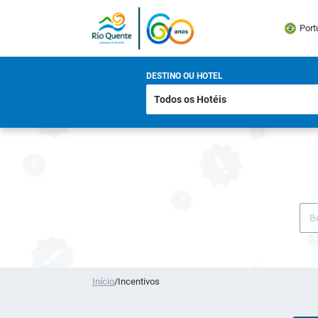
Port
DESTINO OU HOTEL
Início
/
Incentivos