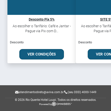
Desconto Pix 5%
SITE 5
Ao escolher o Tarifário: Café e Jantar -
Ao escolher o Tarifá
Pague via Pix com D...
Pague via P
Desconto
Desconto
VER CONDIÇÕES
VER CO
atendimentodireto@aviva.com.br
(seu DDD) 4000-1449
© 2026 Rio Quente Hotel Luupi.
Todos os direitos reservados.
Powered by