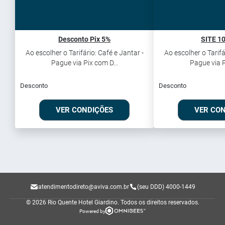
Desconto Pix 5%
SITE 1
Ao escolher o Tarifário: Café e Jantar -
Ao escolher o Tarifá
Pague via Pix com D...
Pague via P
Desconto
Desconto
VER CONDIÇÕES
VER CO
atendimentodireto@aviva.com.br
(seu DDD) 4000-1449
© 2026 Rio Quente Hotel Giardino.
Todos os direitos reservados.
Powered by