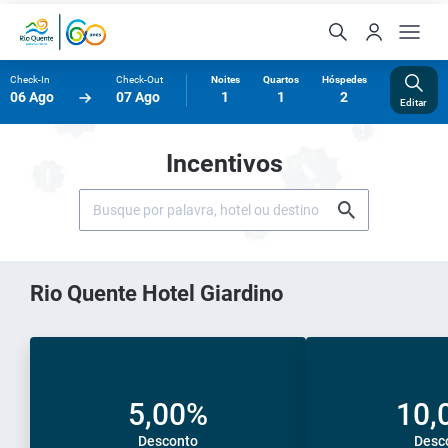
Check-In
Check-Out
Noites
Quartos
Hóspedes
06 Ago
07 Ago
1
1
2
Editar
Incentivos
Rio Quente Hotel Giardino
5,00%
10,
Desconto
Desc