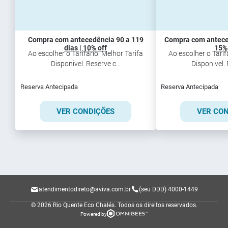
Compra com antecedência 90 a 119
Compra com anteced
dias | 10% off
15% 
Ao escolher o Tarifário: Melhor Tarifa
Ao escolher o Tarif
Disponivel. Reserve c...
Disponivel. 
Reserva Antecipada
Reserva Antecipada
VER CONDIÇÕES
VER CO
atendimentodireto@aviva.com.br
(seu DDD) 4000-1449
© 2026 Rio Quente Eco Chalés.
Todos os direitos reservados.
Powered by