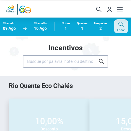
Check-In
Check-Out
Noites
Quartos
Hóspedes
09 Ago
10 Ago
1
1
2
Editar
Incentivos
Rio Quente Eco Chalés
10,00%
15,
Desconto
Desc