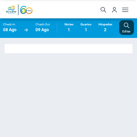
Check-In
Check-Out
Noites
Quartos
Hóspedes
08 Ago
09 Ago
1
1
2
Editar