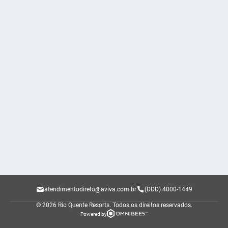
atendimentodireto@aviva.com.br
(DDD) 4000-1449
© 2026 Rio Quente Resorts.
Todos os direitos reservados.
Powered by