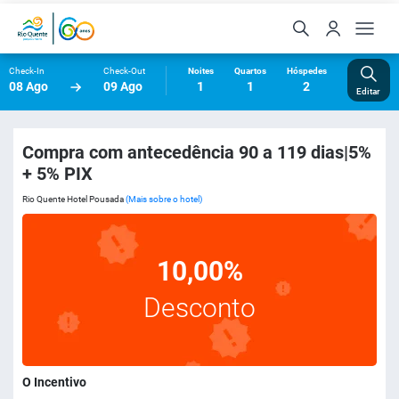
Check-In
Check-Out
Noites
Quartos
Hóspedes
08 Ago
09 Ago
1
1
2
Editar
Compra com antecedência 90 a 119 dias|5%
+ 5% PIX
Rio Quente Hotel Pousada
(Mais sobre o hotel)
10,00%
Desconto
O Incentivo