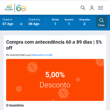
Check-In
Check-Out
Noites
Quartos
Hóspedes
07 Ago
08 Ago
1
1
2
Editar
Compra com antecedência 60 a 89 dias | 5%
off
Rio Quente Hotel Luupi
(Mais sobre o hotel)
5,00%
Desconto
O Incentivo