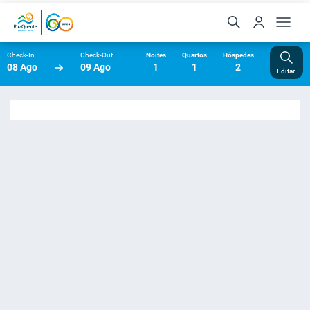
Check-In
Check-Out
Noites
Quartos
Hóspedes
08 Ago
09 Ago
1
1
2
Editar