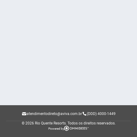
atendimentodireto@aviva.com.br
(DDD) 4000-1449
© 2026 Rio Quente Resorts.
Todos os direitos reservados.
Powered by