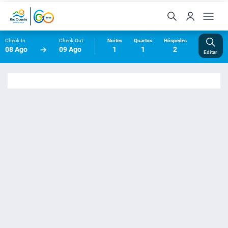
Check-In
Check-Out
Noites
Quartos
Hóspedes
08 Ago
09 Ago
1
1
2
Editar