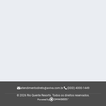
atendimentodireto@aviva.com.br
(DDD) 4000-1449
© 2026 Rio Quente Resorts.
Todos os direitos reservados.
Powered by