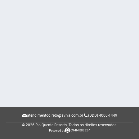
atendimentodireto@aviva.com.br
(DDD) 4000-1449
© 2026 Rio Quente Resorts.
Todos os direitos reservados.
Powered by