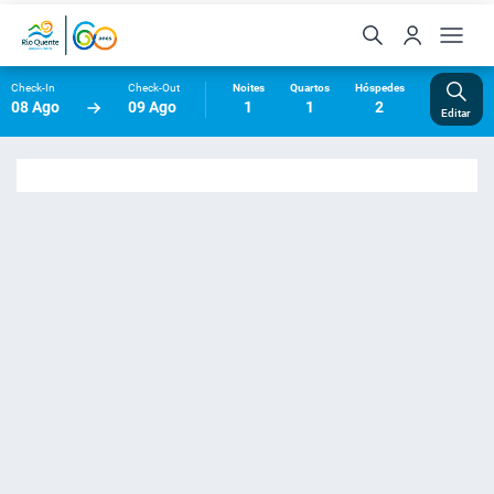
Check-In
Check-Out
Noites
Quartos
Hóspedes
08 Ago
09 Ago
1
1
2
Editar