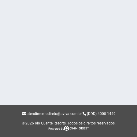
atendimentodireto@aviva.com.br
(DDD) 4000-1449
© 2026 Rio Quente Resorts.
Todos os direitos reservados.
Powered by