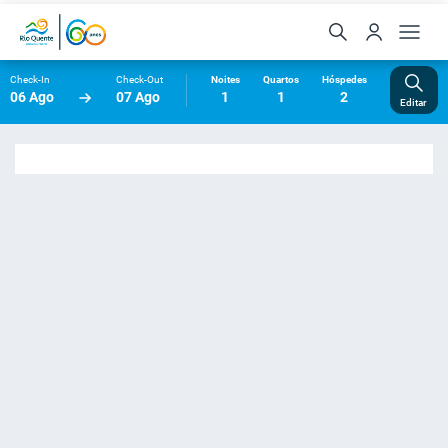
Check-In
Check-Out
Noites
Quartos
Hóspedes
06 Ago
07 Ago
1
1
2
Editar