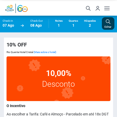
Check-In
Check-Out
Noites
Quartos
Hóspedes
07 Ago
08 Ago
1
1
2
Editar
10% OFF
Rio Quente Hotel Cristal
(Mais sobre o hotel)
10,00%
Desconto
O Incentivo
Ao escolher a Tarifa: Café e Almoço - Parcelado em até 18x DGT