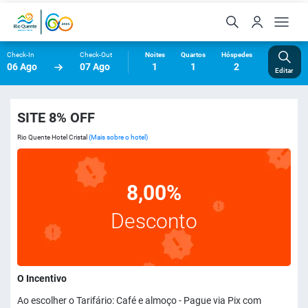
Check-In
Check-Out
Noites
Quartos
Hóspedes
06 Ago
07 Ago
1
1
2
Editar
SITE 8% OFF
Rio Quente Hotel Cristal
(Mais sobre o hotel)
8,00%
Desconto
O Incentivo
Ao escolher o Tarifário: Café e almoço - Pague via Pix com