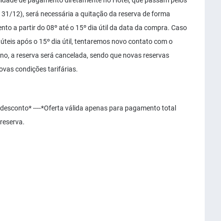
idade de pagamento diretamente no Hotel, que passam pelos
 e 31/12), será necessária a quitação da reserva de forma
to a partir do 08º até o 15º dia útil da data da compra. Caso
eis após o 15º dia útil, tentaremos novo contato com o
orno, a reserva será cancelada, sendo que novas reservas
ovas condições tarifárias.
 desconto* ----*Oferta válida apenas para pagamento total
reserva.