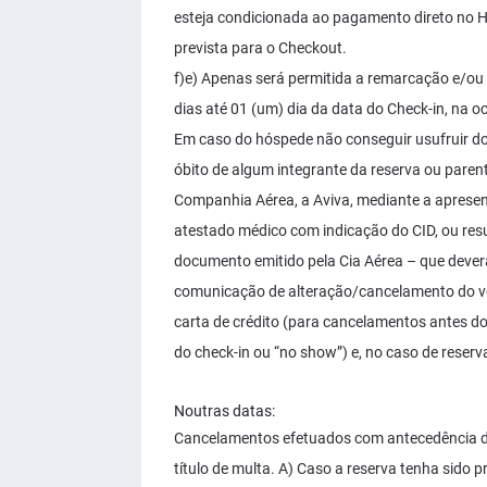
esteja condicionada ao pagamento direto no Ho
prevista para o Checkout.
f)e) Apenas será permitida a remarcação e/ou 
dias até 01 (um) dia da data do Check-in, na 
Em caso do hóspede não conseguir usufruir do
óbito de algum integrante da reserva ou parent
Companhia Aérea, a Aviva, mediante a aprese
atestado médico com indicação do CID, ou resul
documento emitido pela Cia Aérea – que dever
comunicação de alteração/cancelamento do vo
carta de crédito (para cancelamentos antes d
do check-in ou “no show”) e, no caso de rese
Noutras datas:
Cancelamentos efetuados com antecedência de 
título de multa. A) Caso a reserva tenha sido p