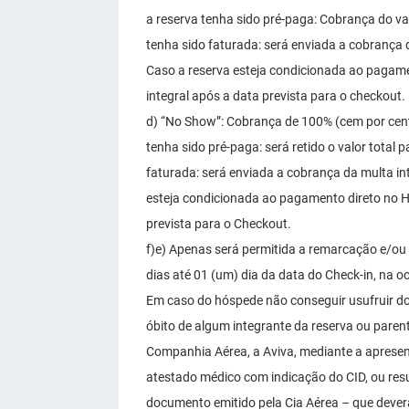
a reserva tenha sido pré-paga: Cobrança do valo
tenha sido faturada: será enviada a cobrança d
Caso a reserva esteja condicionada ao pagame
integral após a data prevista para o checkout.
d) “No Show”: Cobrança de 100% (cem por cento
tenha sido pré-paga: será retido o valor total
faturada: será enviada a cobrança da multa in
esteja condicionada ao pagamento direto no Ho
prevista para o Checkout.
f)e) Apenas será permitida a remarcação e/ou 
dias até 01 (um) dia da data do Check-in, na 
Em caso do hóspede não conseguir usufruir do
óbito de algum integrante da reserva ou parent
Companhia Aérea, a Aviva, mediante a aprese
atestado médico com indicação do CID, ou resul
documento emitido pela Cia Aérea – que dever