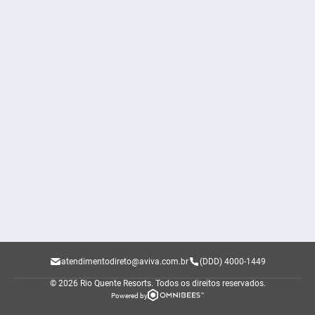
atendimentodireto@aviva.com.br
(DDD) 4000-1449
© 2026 Rio Quente Resorts.
Todos os direitos reservados.
Powered by