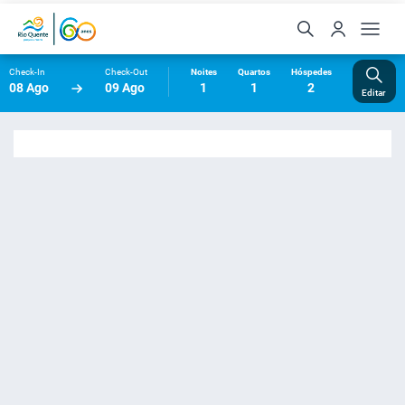
Check-In
Check-Out
Noites
Quartos
Hóspedes
08 Ago
09 Ago
1
1
2
Editar