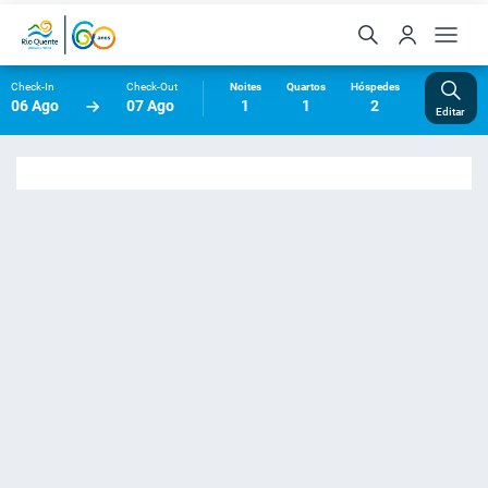
Check-In
Check-Out
Noites
Quartos
Hóspedes
06 Ago
07 Ago
1
1
2
Editar