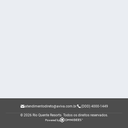
atendimentodireto@aviva.com.br
(DDD) 4000-1449
© 2026 Rio Quente Resorts.
Todos os direitos reservados.
Powered by