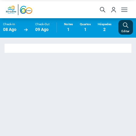
Check-In
Check-Out
Noites
Quartos
Hóspedes
08 Ago
09 Ago
1
1
2
Editar