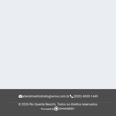
atendimentodireto@aviva.com.br
(DDD) 4000-1449
© 2026 Rio Quente Resorts.
Todos os direitos reservados.
Powered by