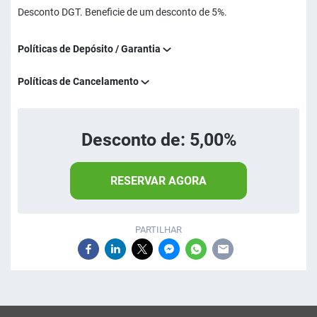
Desconto DGT. Beneficie de um desconto de 5%.
Políticas de Depósito / Garantia
Políticas de Cancelamento
Desconto de: 5,00%
RESERVAR AGORA
PARTILHAR