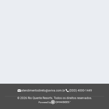
atendimentodireto@aviva.com.br
(DDD) 4000-1449
© 2026 Rio Quente Resorts.
Todos os direitos reservados.
Powered by