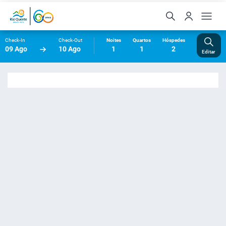
Check-In
Check-Out
Noites
Quartos
Hóspedes
09 Ago
10 Ago
1
1
2
Editar