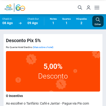
Check-In
Check-Out
Noites
Quartos
Hóspedes
08 Ago
09 Ago
1
1
2
Editar
Desconto Pix 5%
Rio Quente Hotel Giardino
(Mais sobre o hotel)
5,00%
Desconto
O Incentivo
Ao escolher o Tarifário: Café e Jantar - Pague via Pix com