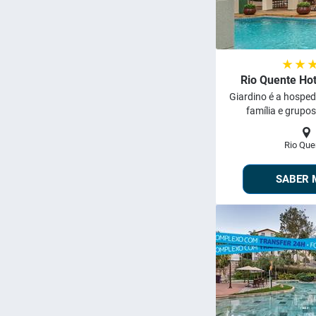
★ ★ 
Rio Quente Hot
Giardino é a hosp
família e grupos
Rio Que
SABER 