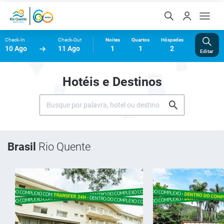
Check-In
Check-Out
Noites
Quartos
Hóspedes
10 Ago
11 Ago
1
1
2
Editar
Hotéis e Destinos
Brasil
Rio Quente