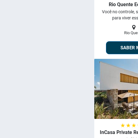
Rio Quente E
Você no controle, s
para viver ess
Rio Que
SABER 
★ ★ ★
InCasa Private R