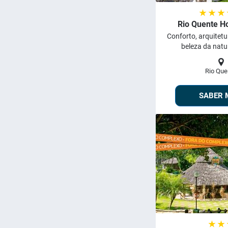
★ ★ ★
Rio Quente Ho
Conforto, arquitet
beleza da natur
Rio Que
SABER 
★ ★