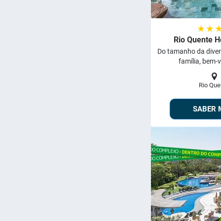
★ ★ 
Rio Quente H
Do tamanho da diver
família, bem-v
Rio Que
SABER 