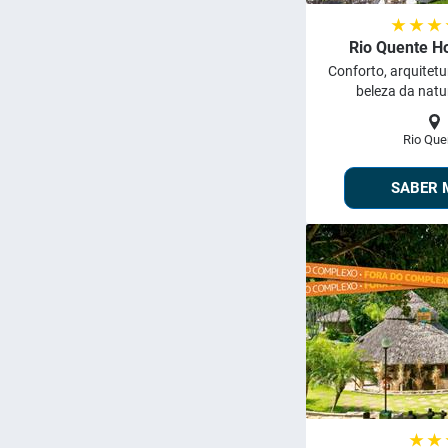
★ ★ ★
Rio Quente Ho
Conforto, arquitet
beleza da natur
Rio Que
SABER 
★ ★