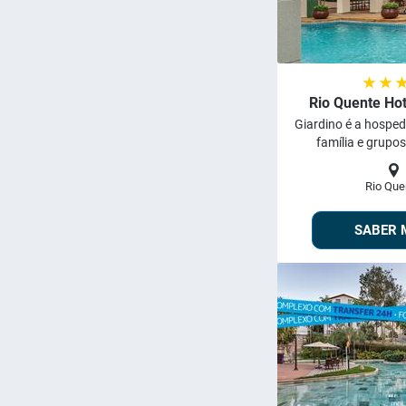
★ ★ 
Rio Quente Hot
Giardino é a hosp
família e grupos
Rio Que
SABER 