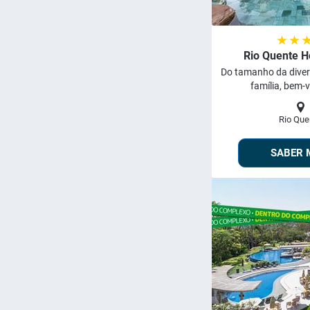
★ ★ 
Rio Quente H
Do tamanho da diver
família, bem-v
Rio Que
SABER 