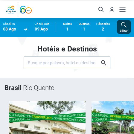
Check-In
Check-Out
Noites
Quartos
Hóspedes
08 Ago
09 Ago
1
1
2
Editar
Hotéis e Destinos
Brasil
Rio Quente