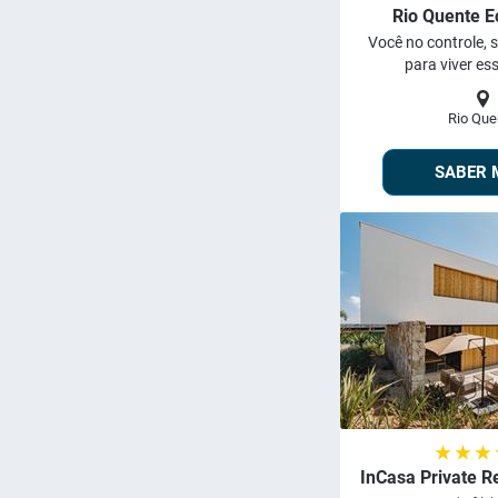
Rio Quente E
Você no controle, s
para viver ess
Rio Que
SABER 
★ ★ ★
InCasa Private R