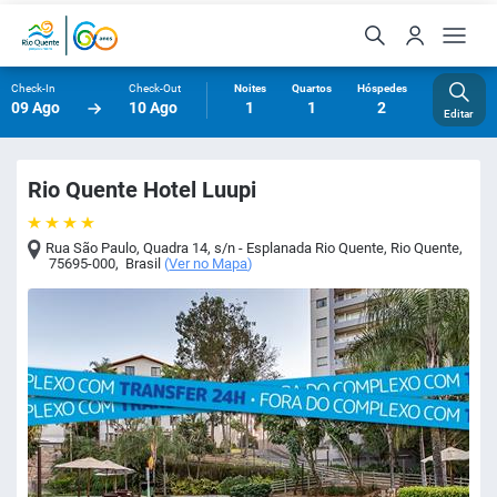
Check-In
Check-Out
Noites
Quartos
Hóspedes
09 Ago
10 Ago
1
1
2
Editar
Rio Quente Hotel Luupi
Rua São Paulo, Quadra 14, s/n - Esplanada Rio Quente
,
Rio Quente
,
75695-000
,
Brasil
(
Ver no Mapa
)