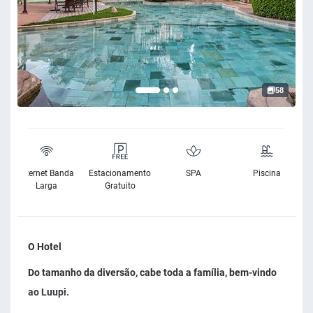
58
e
Internet Banda
Estacionamento
SPA
Piscina
e
Larga
Gratuito
O Hotel
Do tamanho da diversão, cabe toda a família, bem-vindo
ao Luupi.