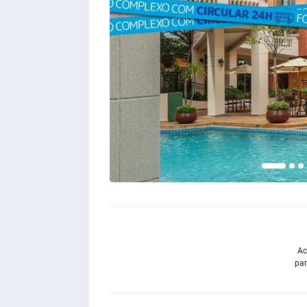
Ac
par