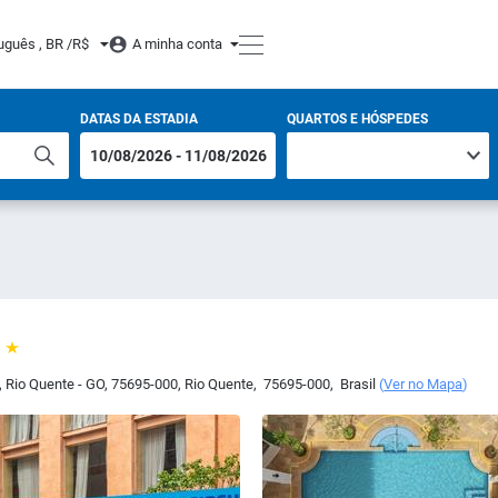
uguês , BR /
R$
A minha conta
DATAS DA ESTADIA
QUARTOS E HÓSPEDES
, Rio Quente - GO, 75695-000
,
Rio Quente
,
75695-000
,
Brasil
(
Ver no Mapa
)