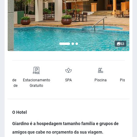
53
sibilidade
Estacionamento
SPA
Piscina
Piscina Ex
Cadeira de
Gratuito
Rodas
O Hotel
Giardino é a hospedagem tamanho família e grupos de
amigos que cabe no orçamento da sua viagem.