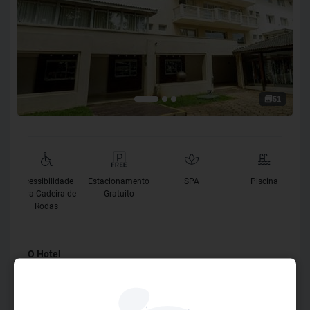
51
Acessibilidade
Estacionamento
SPA
Piscina
para Cadeira de
Gratuito
Rodas
O Hotel
A experiência autêntica de Rio Quente, o Hotel Pousada
está no coração do complexo e dos visitantes.