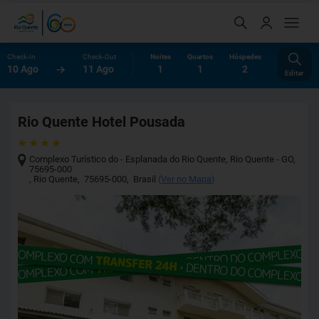
Check-In
Check-Out
Noites
Quartos
Hóspedes
10 Ago
11 Ago
1
1
2
Editar
Rio Quente Hotel Pousada
Complexo Turístico do - Esplanada do Rio Quente, Rio Quente - GO,
75695-000
,
Rio Quente
,
75695-000
,
Brasil
(
Ver no Mapa
)