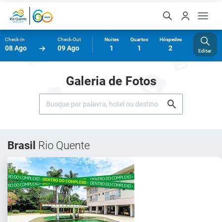
Check-In
Check-Out
Noites
Quartos
Hóspedes
08 Ago
09 Ago
1
1
2
Editar
Galeria de Fotos
Brasil
Rio Quente