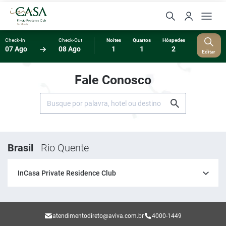
Check-In
Check-Out
Noites
Quartos
Hóspedes
07 Ago
08 Ago
1
1
2
Editar
Fale Conosco
Brasil
Rio Quente
InCasa Private Residence Club
atendimentodireto@aviva.com.br
4000-1449