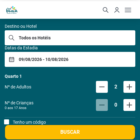
Hot Beach Parques e Res
Destino ou Hotel
Datas da Estadia
Quarto
1
2
Nº de Adultos
Nº de Crianças
0
0 aos
17
Anos
Tenho um código
BUSCAR