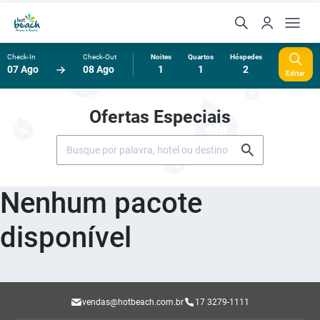
Check-In
Check-Out
Noites
Quartos
Hóspedes
07 Ago
08 Ago
1
1
2
Editar
Ofertas Especiais
Nenhum pacote
disponível
vendas@hotbeach.com.br
17 3279-1111