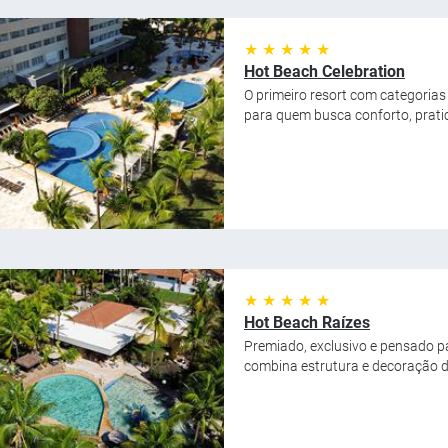
★ ★ ★ ★ ★
Hot Beach Celebration
O primeiro resort com categorias 
para quem busca conforto, pratic
★ ★ ★ ★ ★
Hot Beach Raízes
Premiado, exclusivo e pensado p
combina estrutura e decoração de