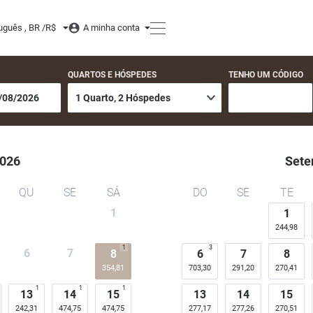
uguês , BR /
R$
A minha conta
QUARTOS E HÓSPEDES
TENHO UM CÓDIGO
026
Sete
QU
SE
SÁ
DO
SE
TE
1
1
244,98
1
3
6
7
8
6
7
8
354,81
703,30
291,20
270,41
1
1
1
13
14
15
13
14
15
242,31
474,75
474,75
277,17
277,26
270,51