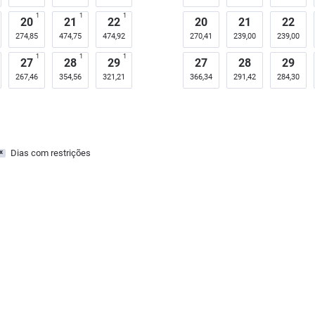
1
1
1
20
21
22
20
21
22
274,85
474,75
474,92
270,41
239,00
239,00
1
1
1
27
28
29
27
28
29
267,46
354,56
321,21
366,34
291,42
284,30
Dias com restrições
x