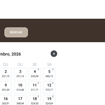
BUSCAR
mbro,
2026
QU
QU
SE
SÁ
3
3
2
3
4
5
251,10
251,10
653,08
686,15
2
2
9
10
11
12
291,09
313,48
511,71
372,17
2
2
16
17
18
19
263,91
348,44
524,50
524,69