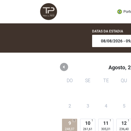
Pousada Toca da Praia
Port
DATAS DA ESTADIA
Agosto,
2
DO
SE
TE
QU
2
3
4
5
1
1
1
1
9
10
11
12
248,37
261,61
305,01
236,40