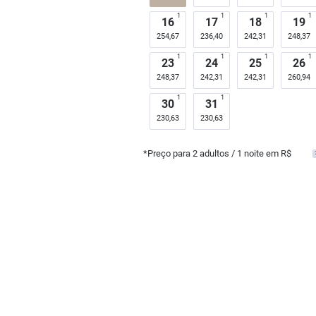
1
1
1
1
16
17
18
19
254,67
236,40
242,31
248,37
1
1
1
1
23
24
25
26
248,37
242,31
242,31
260,94
1
1
30
31
230,63
230,63
*Preço para
2
adultos
/ 1 noite em R$