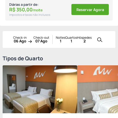
Diárias a partir de:
R$
350,
00
Reservar Agora
/noite
Impostos e taxas não inclusos
Check-in
Check-out
Noites
Quartos
Hóspedes
06 Ago
07 Ago
1
1
2
Tipos de Quarto