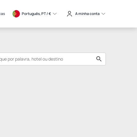
cas
Português, PT / 
€
A minha conta