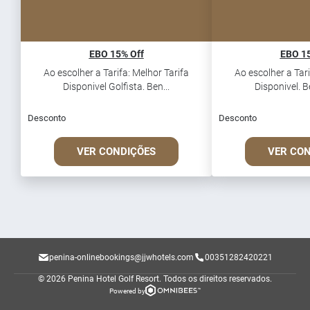
EBO 15% Off
EBO 15
Ao escolher a Tarifa: Melhor Tarifa
Ao escolher a Tari
Disponivel Golfista. Ben...
Disponivel. Be
Desconto
Desconto
VER CONDIÇÕES
VER CO
penina-onlinebookings@jjwhotels.com
00351282420221
© 2026 Penina Hotel Golf Resort.
Todos os direitos reservados.
Powered by