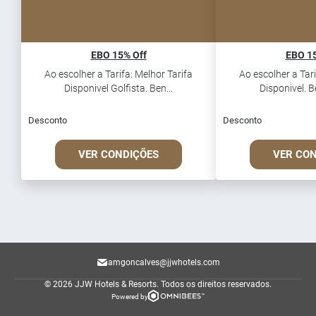
EBO 15% Off
EBO 15
Ao escolher a Tarifa: Melhor Tarifa
Ao escolher a Tari
Disponivel Golfista. Ben...
Disponivel. Be
Desconto
Desconto
VER CONDIÇÕES
VER CO
amgoncalves@jjwhotels.com
© 2026 JJW Hotels & Resorts.
Todos os direitos reservados.
Powered by