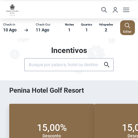
Check-In
Check-Out
Noites
Quartos
Hóspedes
10 Ago
11 Ago
1
1
2
Editar
Incentivos
Penina Hotel Golf Resort
15,00%
15,
Desconto
Desc