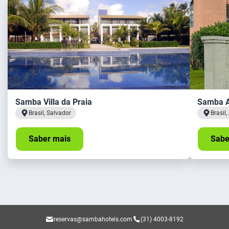
Samba Villa da Praia
Samba A
Brasil, Salvador
Brasil
Saber mais
Sabe
reservas@sambahoteis.com
(31) 4003-8192