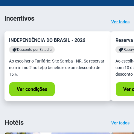
Incentivos
Ver todos
INDEPENDÊNCIA DO BRASIL - 2026
Reserva
Desconto por Estadia
Reser
Ao escolher o Tarifário: Site Samba - NR. Se reservar
Ao escolhe
no mínimo 2 noite(s) beneficie de um desconto de
com 10 di
15%.
desconto 
Ver condições
Ver 
Hotéis
Ver todos