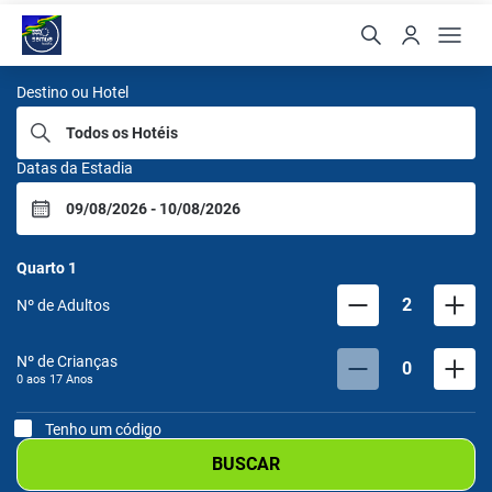
Samba Hoteis
Destino ou Hotel
Datas da Estadia
Quarto
1
2
Nº de Adultos
Nº de Crianças
0
0 aos
17
Anos
Tenho um código
BUSCAR