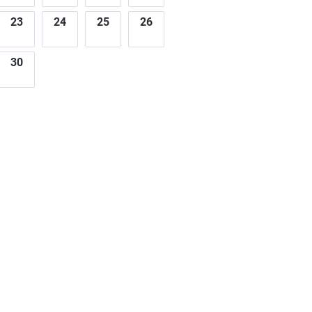
23
24
25
26
30