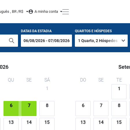
uguês , BR /
R$
A minha conta
DATAS DA ESTADIA
QUARTOS E HÓSPEDES
026
Sete
QU
SE
SÁ
DO
SE
TE
1
1
6
7
8
6
7
8
13
14
15
13
14
15