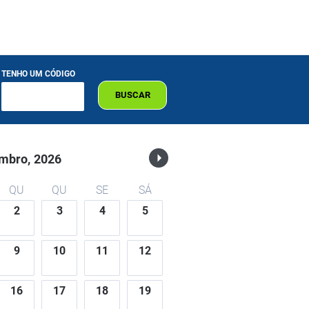
TENHO UM CÓDIGO
BUSCAR
mbro,
2026
QU
QU
SE
SÁ
2
3
4
5
9
10
11
12
16
17
18
19