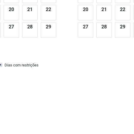
20
21
22
20
21
22
27
28
29
27
28
29
Dias com restrições
x