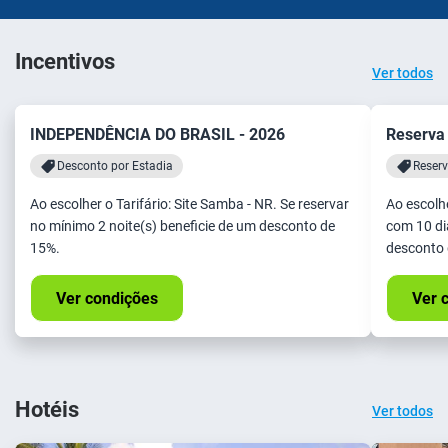
Incentivos
Ver todos
INDEPENDÊNCIA DO BRASIL - 2026
Reserva
Desconto por Estadia
Reser
Ao escolher o Tarifário: Site Samba - NR. Se reservar
Ao escolhe
no mínimo 2 noite(s) beneficie de um desconto de
com 10 di
15%.
desconto 
Ver condições
Ver 
Hotéis
Ver todos