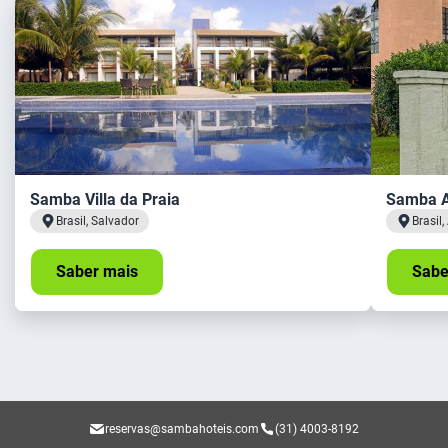
Samba Villa da Praia
Samba A
Brasil, Salvador
Brasil
Saber mais
Sabe
reservas@sambahoteis.com
(31) 4003-8192