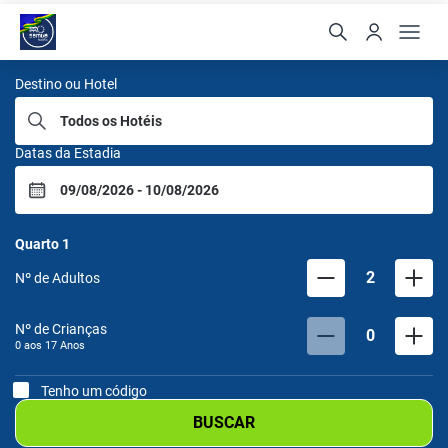
Samba Hoteis
Destino ou Hotel
Datas da Estadia
Quarto
1
2
Nº de Adultos
Nº de Crianças
0
0 aos
17
Anos
Tenho um código
BUSCAR