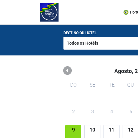
Samba Hoteis
Port
DESTINO OU HOTEL
Agosto,
2
DO
SE
TE
QU
2
3
4
5
9
10
11
12