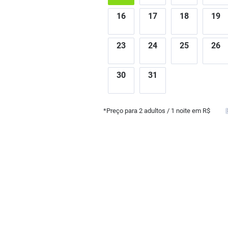
16
17
18
19
23
24
25
26
30
31
*Preço para
2
adultos
/ 1 noite em R$