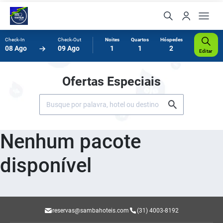
Check-In
Check-Out
Noites
Quartos
Hóspedes
08 Ago
09 Ago
1
1
2
Editar
Ofertas Especiais
Nenhum pacote
disponível
reservas@sambahoteis.com
(31) 4003-8192