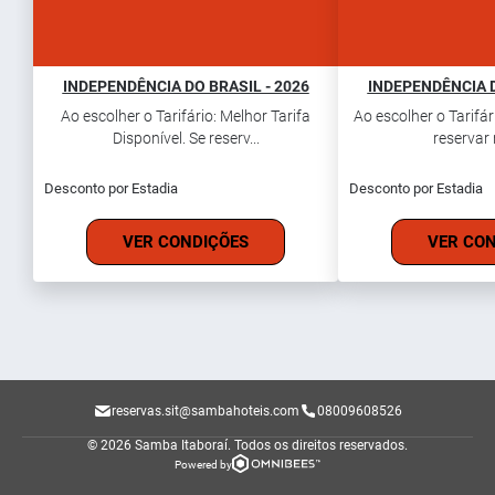
INDEPENDÊNCIA DO BRASIL - 2026
INDEPENDÊNCIA D
Ao escolher o Tarifário: Melhor Tarifa
Ao escolher o Tarifári
Disponível. Se reserv...
reservar 
Desconto por Estadia
Desconto por Estadia
VER CONDIÇÕES
VER CO
reservas.sit@sambahoteis.com
08009608526
© 2026 Samba Itaboraí.
Todos os direitos reservados.
Powered by