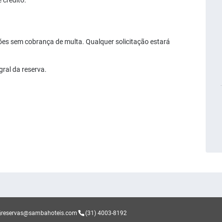
 crédito.
es sem cobrança de multa. Qualquer solicitação estará
.
gral da reserva.
reservas@sambahoteis.com
(31) 4003-8192