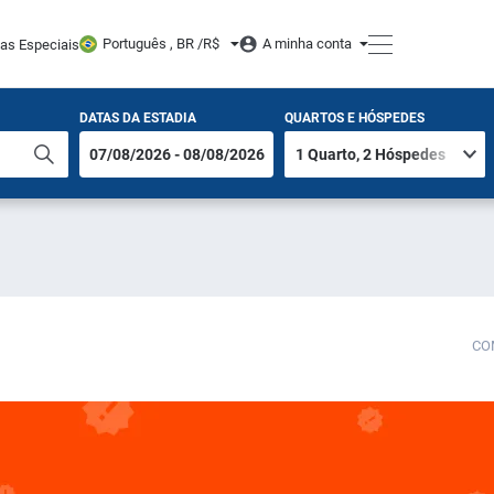
Português , BR /
R$
A minha conta
tas Especiais
DATAS DA ESTADIA
QUARTOS E HÓSPEDES
CO