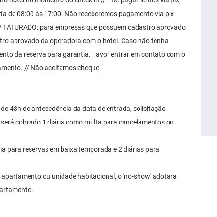
 hotel no momento do check-in // PIX: pagamentos via pix
ta de 08:00 às 17:00. Não receberemos pagamento via pix
. // FATURADO: para empresas que possuem cadastro aprovado
ro aprovado da operadora com o hotel. Caso não tenha
mento da reserva para garantia. Favor entrar em contato com o
gamento. // Não aceitamos cheque.
de 48h de antecedência da data de entrada, solicitação
zo será cobrado 1 diária como multa para cancelamentos ou
ia para reservas em baixa temporada e 2 diárias para
apartamento ou unidade habitacional, o 'no-show' adotara
partamento.