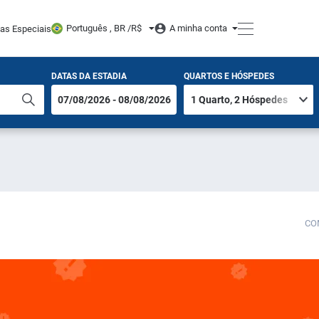
Português , BR /
R$
A minha conta
tas Especiais
DATAS DA ESTADIA
QUARTOS E HÓSPEDES
CO