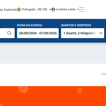
Português , BR /
R$
A minha conta
tas Especiais
DATAS DA ESTADIA
QUARTOS E HÓSPEDES
CO