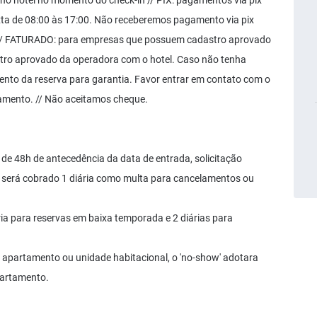
 hotel no momento do check-in // PIX: pagamentos via pix
ta de 08:00 às 17:00. Não receberemos pagamento via pix
. // FATURADO: para empresas que possuem cadastro aprovado
ro aprovado da operadora com o hotel. Caso não tenha
mento da reserva para garantia. Favor entrar em contato com o
gamento. // Não aceitamos cheque.
de 48h de antecedência da data de entrada, solicitação
zo será cobrado 1 diária como multa para cancelamentos ou
ia para reservas em baixa temporada e 2 diárias para
apartamento ou unidade habitacional, o 'no-show' adotara
partamento.